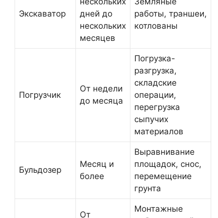
нескольких
Земляные
Экскаватор
дней до
работы, траншеи,
нескольких
котлованы
месяцев
Погрузка-
разгрузка,
складские
От недели
Погрузчик
операции,
до месяца
перегрузка
сыпучих
материалов
Выравнивание
Месяц и
площадок, снос,
Бульдозер
более
перемещение
грунта
Монтажные
От