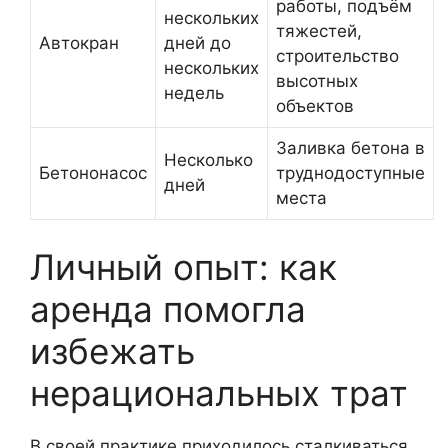
работы, подъём
нескольких
тяжестей,
Автокран
дней до
строительство
нескольких
высотных
недель
объектов
Заливка бетона в
Несколько
Бетононасос
труднодоступные
дней
места
Личный опыт: как
аренда помогла
избежать
нерациональных трат
В своей практике приходилось сталкиваться