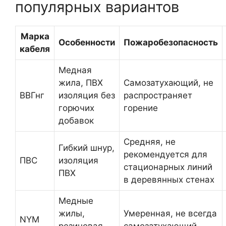
популярных вариантов
Марка
Особенности
Пожаробезопасность
кабеля
Медная
жила, ПВХ
Самозатухающий, не
ВВГнг
изоляция без
распространяет
горючих
горение
добавок
Средняя, не
Гибкий шнур,
рекомендуется для
ПВС
изоляция
стационарных линий
ПВХ
в деревянных стенах
Медные
жилы,
Умеренная, не всегда
NYM